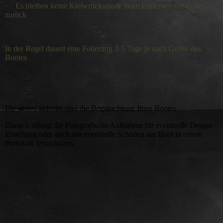
·
Es bleiben keine Kleberückstände beim Entfernen der Folie
zurück
In der Regel dauert eine Folierung 2-5 Tage je nach Größe des
Bootes
Die ersten Schritte sind die Begutachtung Ihres Bootes.
Danach erfolgt die Fotografische Aufnahme für eventuelle Design
Erstellung oder auch um eventuelle Schäden am Boot in einem
Protokoll festzuhalten.