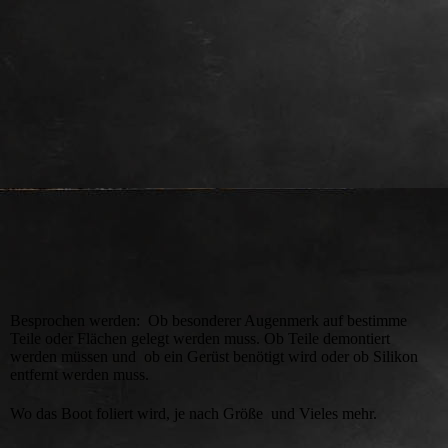
Vorher
Besprochen werden: Ob besonderer Augenmerk auf bestimme
Teile oder Flächen gelegt werden muss. Ob Teile demontiert
werden müssen und ob ein Gerüst benötigt wird oder ob Silikon
entfernt werden muss.
Wo das Boot foliert wird, je nach Größe und Vieles mehr.