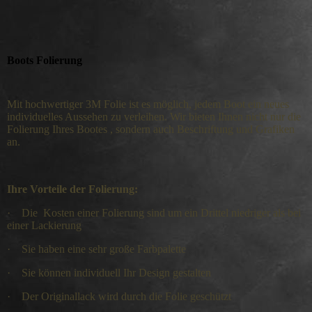
Boots Folierung
Mit hochwertiger 3M Folie ist es möglich, jedem Boot ein neues
individuelles Aussehen zu verleihen. Wir bieten Ihnen nicht nur die
Folierung Ihres Bootes , sondern auch Beschriftung und Grafiken
an.
Ihre Vorteile der Folierung:
·
Die Kosten einer Folierung sind um ein Drittel niedriger als bei
einer Lackierung
·
Sie haben eine sehr große Farbpalette
·
Sie können individuell Ihr Design gestalten
·
Der Originallack wird durch die Folie geschützt